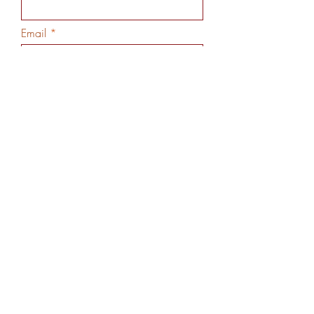
Email
Código
Telefone
>