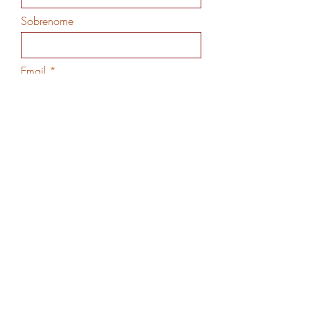
Sobrenome
Email
Código
Telefone
>