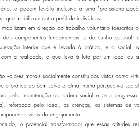
ário, e podem levá-lo inclusive a uma "profissionalizaç
, que mobilizam outro perfil de indivíduos.
 mobilizam em direção ao trabalho voluntário (descritos c
os, dois componentes fundamentais: o de cunho pessoal,
ietação interior que é levada à prática, e o social,
r com a realidade, o que leva à luta por um ideal ou
ão valores morais socialmente constituídos vistos como vi
 que a prática do bem salva a alma; numa perspectiva social
elará pela manutenção da ordem social e pelo progresso
osa), reforçada pelo ideal, as crenças, os sistemas de
omponentes vitais do engajamento.
ntudo, o potencial transformador que essas atitudes re
.