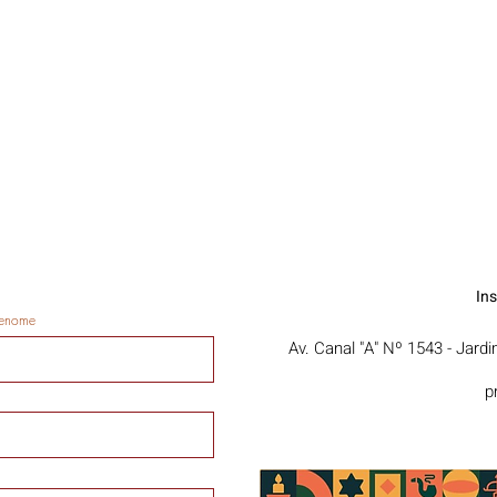
In
enome
Av. Canal "A" Nº 1543 - Jard
p