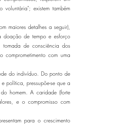
ão voluntária"; existem também
om maiores detalhes a seguir),
 a doação de tempo e esforço
 a tomada de consciência dos
 ao comprometimento com uma
rtude do indivíduo. Do ponto de
 e política, pressupõe-se que a
 do homem. A caridade (forte
 valores, e o compromisso com
presentam para o crescimento