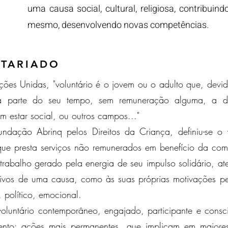
uma causa social, cultural, religiosa, contribuin
mesmo, desenvolvendo novas competências.
NTARIADO
es Unidas, "voluntário é o jovem ou o adulto que, devid
ica parte do seu tempo, sem remuneração alguma, a di
 estar social, ou outros campos..."
ndação Abrinq pelos Direitos da Criança, definiu-se o 
que presta serviços não remunerados em benefício da co
trabalho gerado pela energia de seu impulso solidário, a
ivos de uma causa, como às suas próprias motivações pes
o, político, emocional.
oluntário contemporâneo, engajado, participante e consc
nto: ações mais permanentes, que implicam em maiore