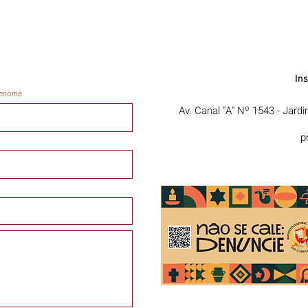
In
enome
Av. Canal "A" Nº 1543 - Jard
p