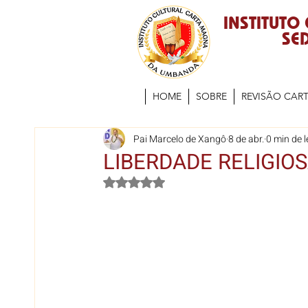
INSTITUTO
SED
HOME
SOBRE
REVISÃO CAR
Pai Marcelo de Xangô
8 de abr.
0 min de l
LIBERDADE RELIGIOS
Avaliado com NaN de 5 estrelas.