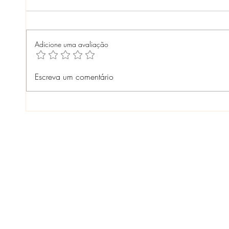
Adicione uma avaliação
CONFERÊNCIA LIVRE ODS -
LANÇ
Escreva um comentário
SÃO GONÇALO - TERRITÓRIO
TURI
E SUSTENTABILIDADE
GUAN