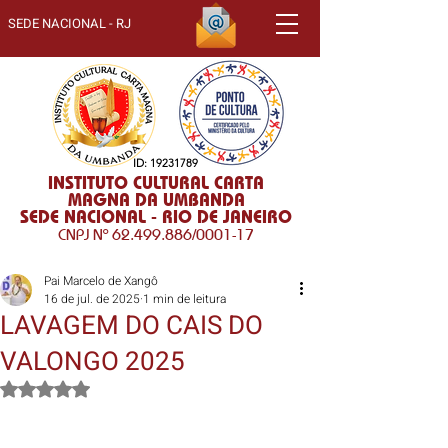
SEDE NACIONAL - RJ
ID:
19231789
INSTITUTO CULTURAL CARTA
MAGNA DA UMBANDA
SEDE NACIONAL - RIO DE JANEIRO
CNPJ Nº
62.499.886
/0001-17
Pai Marcelo de Xangô
16 de jul. de 2025
1 min de leitura
LAVAGEM DO CAIS DO
VALONGO 2025
Avaliado com NaN de 5 estrelas.