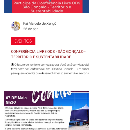
Pai Marcelo de Xangô
26 de abr.
EVENTOS
CONFERÊNCIA LIVRE ODS - SÃO GONÇALO -
TERRITÓRIO E SUSTENTABILIDADE
🌍 O futuro do território começa agora. Você está convidado(a) a
fazer parte da Conferência Livre ODS São Gonçalo — um encontro
para quem acredita que desenvolvimento sustentável se constrói
com diálogo, dados e ação no território. 📅 27/04 | 13h às 18h 📅
28/04 | 9h às 18h 📍 Ordem dos Advogados do Brasil - OAB São
Gonçalo R. Euzelina, 100 — Zé Garoto, São Gonçalo - RJ Um
espaço para conectar ideias, ouvir diferentes realidades e construir
soluções concretas alinhadas aos OD