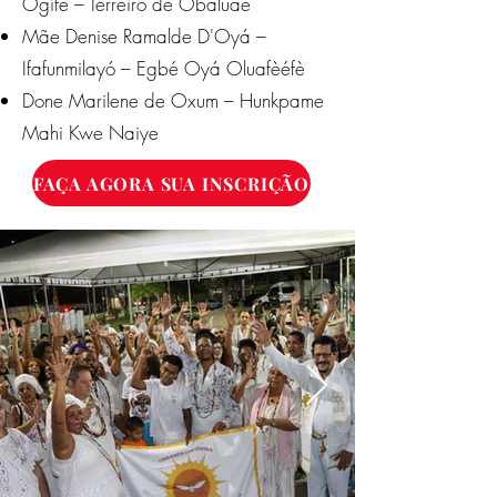
Ogifè – Terreiro de Obaluaê
Mãe Denise Ramalde D'Oyá –
Ifafunmilayó – Egbé Oyá Oluafèéfè
Done Marilene de Oxum – Hunkpame
Mahi Kwe Naiye
FAÇA AGORA SUA INSCRIÇÃO