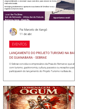
Pai Marcelo de Xangô
11 de abr.
EVENTOS
LANÇAMENTO DO PROJETO TURISMO NA BAÍA
DE GUANABARA - SEBRAE
O Sebrae convida os empresários da Praia do Remanso que atuam
com turismo, gastronomia, cultura, passeios ou receptivo para
participarem do lançamento do Projeto Turismo na Baía de
Guanabara. A iniciativa é gratuita e foi criada para apoiar os
empreendedores locais, identificar oportunidades, fortalecer os
negócios da região e ampliar o acesso ao mercado. É uma
excelente oportunidade para conhecer o projeto, valorizar seu
empreendimento e descobrir novos caminhos para crescer