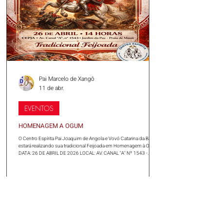
Pai Marcelo de Xangô
11 de abr.
EVENTOS
HOMENAGEM A OGUM
O Centro Espírita Pai Joaquim de Angola e Vovó Catarina da Bahia
estará realizando sua tradicional Feijoada em Homenagem à Ogum.
DATA: 26 DE ABRIL DE 2026 LOCAL: AV. CANAL "A" Nº 1543 -
JARDIM DA PAZ - GUIA DE PACOBAÍBA - MAGÉ/RJ HORÁRIO: 14
HORAS
1
/
33