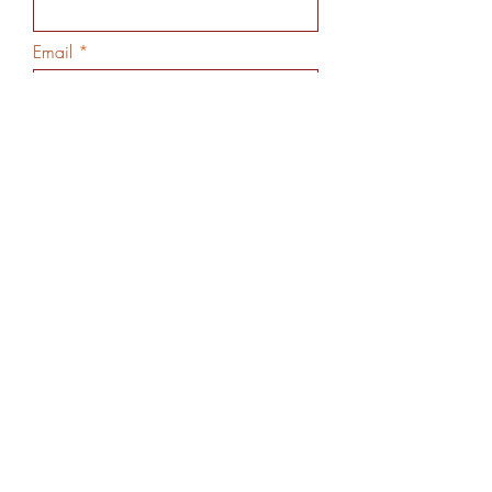
Email
Código
Telefone
>