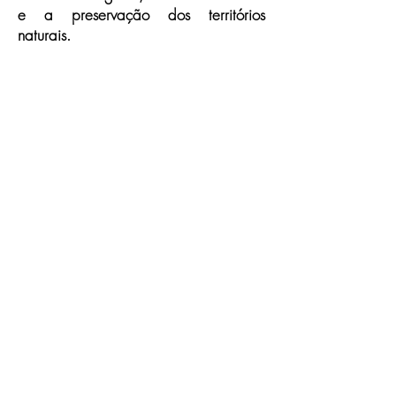
e a preservação dos territórios
naturais.
FALE CONOSCO:
Instituto Cultural Carta Magna da Umbanda
Sede Nacional - Rio de Janeiro
Av. Canal "A" Nº 1543 - Jardim da Paz - Praia de Mauá
- Magé/RJ
presidenciariodejaneiro@icmu.com.br
(21) 98479 4501