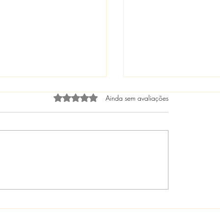
Avaliado com 0 de 5 estrelas.
Ainda sem avaliações
OPURDIA - O QUE SI
 É LEI! 🌟 Lei
erme Lima Fortalece o
te à Intolerância
osa e os casos de