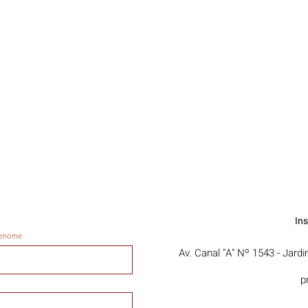
mo na rede pública e
da de ensino do Estado
o de Janeiro
In
enome
Av. Canal "A" Nº 1543 - Jard
p