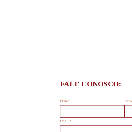
Racis
priva
do Ri
FALE CONOSCO:
Nome
Sobr
Email