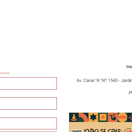
In
enome
Av. Canal "A" Nº 1543 - Jard
p