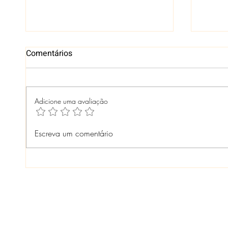
Comentários
Adicione uma avaliação
CONFERÊNCIA LIVRE ODS -
LANÇ
Escreva um comentário
SÃO GONÇALO - TERRITÓRIO
TURI
E SUSTENTABILIDADE
GUAN