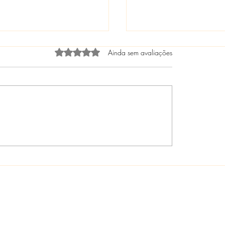
Avaliado com 0 de 5 estrelas.
Ainda sem avaliações
HOMENAGEM A OG
AMENTO DO PROJETO
SMO NA BAÍA DE
ABARA - SEBRAE