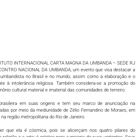
o INSTITUTO INTERNACIONAL CARTA MAGNA DA UMBANDA – SEDE RJ 
 ENCONTRO NACIONAL DA UMBANDA, um evento que visa destacar a 
 umbandista no Brasil e no mundo, assim como a elaboração e o 
e à intolerância religiosa. Também considera-se a promoção do 
ônio cultural material e imaterial das comunidades de terreiro.
brasileira em suas origens e tem seu marco de anunciação na 
adas por meio da mediunidade de Zélio Fernandino de Moraes, em 
 na região metropolitana do Rio de Janeiro.
 que ela é cósmica, pois se alicerçam nos quatro pilares do 
 religião e a arte; é crística para a maioria de suas vertentes. Seus 