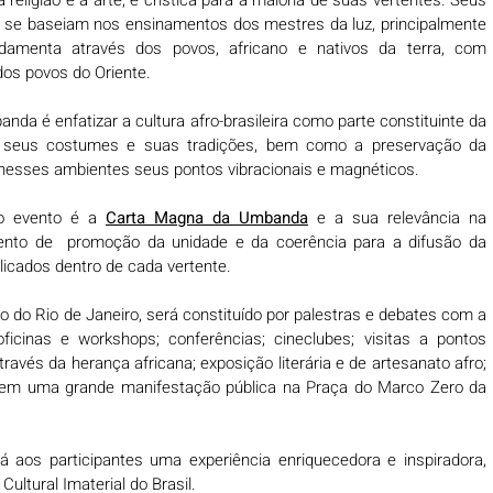
es se baseiam nos ensinamentos dos mestres da luz, principalmente 
amenta através dos povos, africano e nativos da terra, com 
dos povos do Oriente.
nda é enfatizar a cultura afro-brasileira como parte constituinte da 
e seus costumes e suas tradições, bem como a preservação da 
 nesses ambientes seus pontos vibracionais e magnéticos. 
o evento é a 
Carta Magna da Umbanda
 e a sua relevância na 
to de  promoção da unidade e da coerência para a difusão da 
plicados dentro de cada vertente. 
do do Rio de Janeiro, será constituído por palestras e debates com a 
icinas e workshops; conferências; cineclubes; visitas a pontos 
ravés da herança africana; exposição literária e de artesanato afro; 
 em uma grande manifestação pública na Praça do Marco Zero da 
á aos participantes uma experiência enriquecedora e inspiradora, 
ultural Imaterial do Brasil.