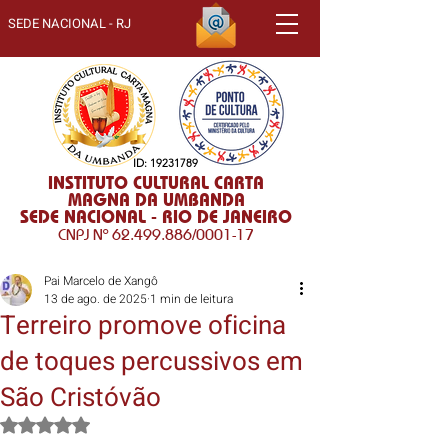
SEDE NACIONAL - RJ
ID:
19231789
INSTITUTO CULTURAL CARTA
MAGNA DA UMBANDA
SEDE NACIONAL - RIO DE JANEIRO
CNPJ Nº
62.499.886
/0001-17
Pai Marcelo de Xangô
13 de ago. de 2025
1 min de leitura
Terreiro promove oficina
de toques percussivos em
São Cristóvão
Avaliado com NaN de 5 estrelas.