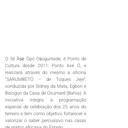
O Ilé Àṣẹ Òpó Oṣogunlade, é Ponto de 
Cultura desde 2011: Ponto Axé Ô, e 
realizará através do mesmo a oficina 
“SARUMBETÓ – de Toques Jeje”, 
conduzida por Sidney da Mata, Egbon e 
Balogun da Casa de Oxumarê (Bahia). A 
iniciativa integra a programação 
especial de celebração dos 25 anos do 
terreiro e tem como objetivo fortalecer e 
valorizar o saber percussivo nas casas 
de matriz africana do Estado.