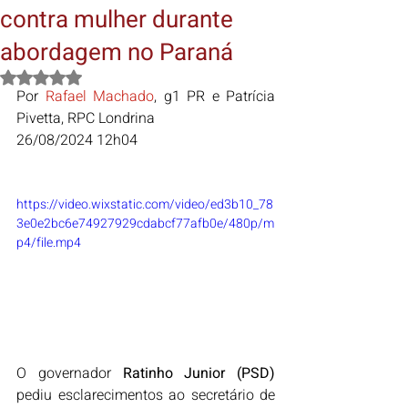
contra mulher durante
abordagem no Paraná
Avaliado com NaN de 5 estrelas.
Por 
Rafael Machado
, g1 PR e Patrícia 
Pivetta, RPC Londrina
26/08/2024 12h04
https://video.wixstatic.com/video/ed3b10_78
3e0e2bc6e74927929cdabcf77afb0e/480p/m
p4/file.mp4
O governador 
Ratinho Junior
 (
PSD
) 
pediu esclarecimentos ao secretário de 