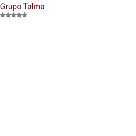
Grupo Talma
Avaliado com NaN de 5 estrelas.