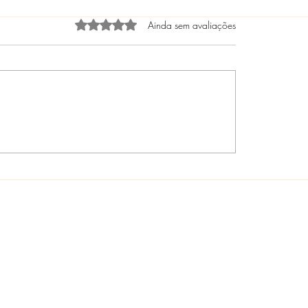
Avaliado com 0 de 5 estrelas.
Ainda sem avaliações
OPURDIA - O QUE SI
 É LEI! 🌟 Lei
erme Lima Fortalece o
te à Intolerância
osa e os casos de
mo na rede pública e
da de ensino do Estado
o de Janeiro