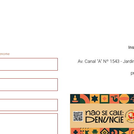
In
enome
Av. Canal "A" Nº 1543 - Jard
p