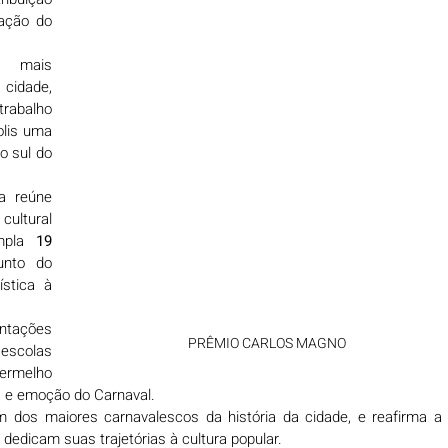
ação do 
 mais 
cidade, 
abalho 
lis uma 
 sul do 
a reúne 
ultural 
mpla 
19 
unto do 
stica à 
tações 
PRÊMIO CARLOS MAGNO
scolas 
ermelho 
a e emoção do Carnaval.
dos maiores carnavalescos da história da cidade, e reafirma a 
edicam suas trajetórias à cultura popular.