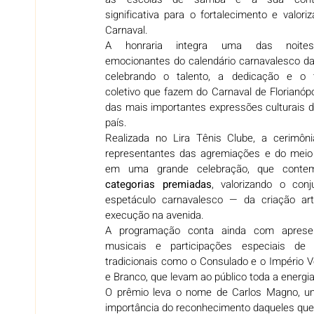
significativa para o fortalecimento e valoriz
Carnaval.
A honraria integra uma das noites
emocionantes do calendário carnavalesco da 
celebrando o talento, a dedicação e o tr
coletivo que fazem do Carnaval de Florianópo
das mais importantes expressões culturais do
país.
Realizada no Lira Tênis Clube, a cerimôni
representantes das agremiações e do meio c
em uma grande celebração, que conte
categorias premiadas
, valorizando o conj
espetáculo carnavalesco — da criação artí
execução na avenida.
A programação conta ainda com apresen
musicais e participações especiais de e
tradicionais como o Consulado e o Império V
e Branco, que levam ao público toda a energi
O prêmio leva o nome de Carlos Magno, um 
importância do reconhecimento daqueles que d