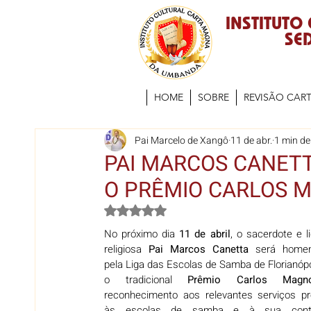
INSTITUTO
SED
HOME
SOBRE
REVISÃO CAR
Pai Marcelo de Xangô
11 de abr.
1 min de 
PAI MARCOS CANET
O PRÊMIO CARLOS 
Avaliado com NaN de 5 estrelas.
No próximo dia 
11 de abril
, o sacerdote e l
religiosa 
Pai Marcos Canetta
 será homen
pela Liga das Escolas de Samba de Florianópo
o tradicional 
Prêmio Carlos Magn
reconhecimento aos relevantes serviços pr
às escolas de samba e à sua contri