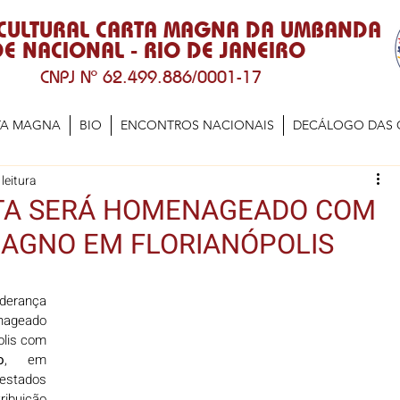
 CULTURAL CARTA MAGNA DA UMBANDA
E NACIONAL - RIO DE JANEIRO
CNPJ Nº 62.499.886/0001-17
TA MAGNA
BIO
ENCONTROS NACIONAIS
DECÁLOGO DAS 
leitura
TA SERÁ HOMENAGEADO COM
MAGNO EM FLORIANÓPOLIS
iderança 
ageado 
lis com 
o
, em 
estados 
buição 