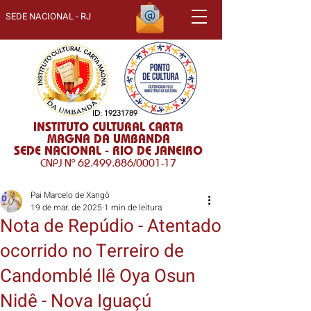
SEDE NACIONAL - RJ
ID:
19231789
INSTITUTO CULTURAL CARTA
MAGNA DA UMBANDA
SEDE NACIONAL - RIO DE JANEIRO
CNPJ Nº
62.499.886
/0001-17
Pai Marcelo de Xangô
19 de mar. de 2025
1 min de leitura
Nota de Repúdio - Atentado
ocorrido no Terreiro de
Candomblé Ilê Oya Osun
Nidê - Nova Iguaçú