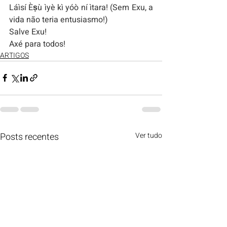
Láìsí Èṣù ìyè kì yóò ní ìtara! (Sem Exu, a 
vida não teria entusiasmo!)
Salve Exu!
Axé para todos!
ARTIGOS
Posts recentes
Ver tudo