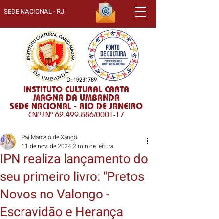
SEDE NACIONAL - RJ
ID:
19231789
INSTITUTO CULTURAL CARTA
MAGNA DA UMBANDA
SEDE NACIONAL - RIO DE JANEIRO
CNPJ Nº
62.499.886
/0001-17
Pai Marcelo de Xangô
11 de nov. de 2024
2 min de leitura
IPN realiza lançamento do
seu primeiro livro: "Pretos
Novos no Valongo -
Escravidão e Herança