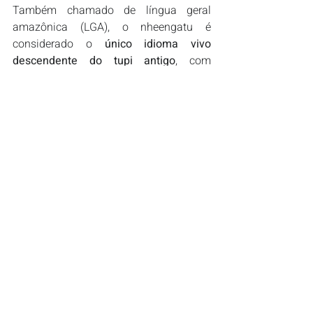
Também chamado de língua geral 
amazônica (LGA), o nheengatu é 
considerado o 
único idioma vivo 
descendente do tupi antigo
, com 
falantes no Brasil e na Colômbia.
Fonte: 
https://g1.globo.com/ce/ceara/noticia/2025
/10/25/familia-celebra-primeiro-bebe-
pitaguary-a-levar-o-nome-da-etnia-indigena-
na-certidao-dar-continuidade-a-luta.ghtml?
utm_source=whatsapp&utm_medium=share-
bar-mobile&utm_campaign=materias
ARTIGOS