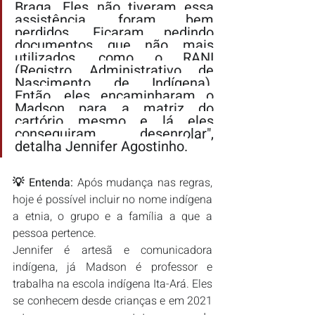
Braga. Eles não tiveram essa 
assistência, foram bem 
perdidos. Ficaram pedindo 
documentos que não mais 
utilizados, como o RANI 
(Registro Administrativo de 
Nascimento de Indígena). 
Então, eles encaminharam o 
Madson para a matriz do 
cartório mesmo e lá eles 
conseguiram desenrolar", 
detalha Jennifer Agostinho.
💡 Entenda:
 Após mudança nas regras, 
hoje é possível incluir no nome indígena 
a etnia, o grupo e a família a que a 
pessoa pertence.
Jennifer é artesã e comunicadora 
indígena, já Madson é professor e 
trabalha na escola indígena Ita-Ará. Eles 
se conhecem desde crianças e em 2021 