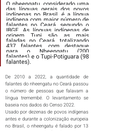
O nheengatu, considerado uma 
das línguas gerais dos povos 
indígenas no Brasil, é a língua 
indígena com maior número de 
falantes no Ceará, segundo o 
IBGE. As línguas indígenas de 
origem Tupi são as mais 
faladas no Ceará, totalizando 
437 falantes, com destaque 
para o Nheengatu (200 
falantes) e o Tupi-Potiguara (98 
falantes).
De 2010 a 2022, a quantidade de 
falantes do nheengatu no Ceará passou 
o número de pessoas que falavam a 
língua tremembé. O levantamento se 
baseia nos dados do Censo 2022.
Usado por dezenas de povos indígenas 
antes e durante a colonização europeia 
no Brasil, o nheengatu é falado por 13 