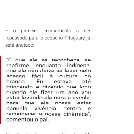
E o primeiro ensinamento a ser 
repassado para o pequeno Pitaguary já 
está anotado:
"É que ele se reconheça, se 
reafirme enquanto indígena, 
que ele não deixe se levar pelo 
acesso fácil à cultura do 
branco. Eu estava até 
brincando e dizendo que logo 
quando ele fizer um ano vou 
estar levando ele para a escola, 
para que ele possa estar 
naquela vivência dentro e 
reconhecer a nossa dinâmica", 
comentou o pai.