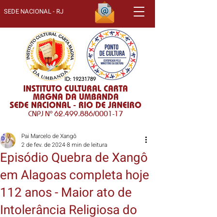
SEDE NACIONAL - RJ
ID:
19231789
INSTITUTO CULTURAL CARTA
MAGNA DA UMBANDA
SEDE NACIONAL - RIO DE JANEIRO
CNPJ Nº
62.499.886
/0001-17
Pai Marcelo de Xangô
2 de fev. de 2024
8 min de leitura
Episódio Quebra de Xangô
em Alagoas completa hoje
112 anos - Maior ato de
Intolerância Religiosa do