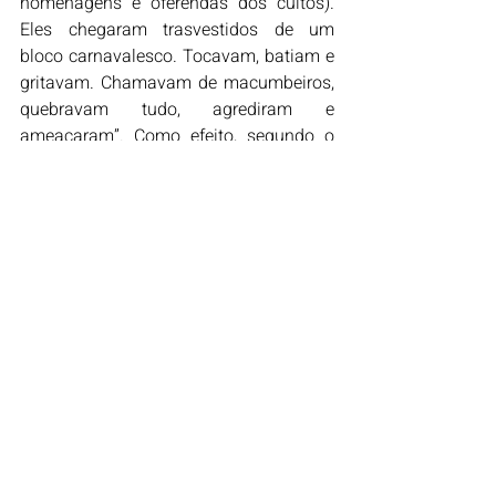
homenagens e oferendas dos cultos). 
Eles chegaram trasvestidos de um 
bloco carnavalesco. Tocavam, batiam e 
gritavam. Chamavam de macumbeiros, 
quebravam tudo, agrediram e 
ameaçaram”. Como efeito, segundo o 
Pai Célio, líderes religiosos correram, 
fecharam suas casas e saíram. “Mas 
resistimos. Hoje, Alagoas tem um 
grande número de terreiros, 
principalmente na periferia. E aí são 
esses terreiros que dizem não à 
intolerância religiosa”, avalia. Ele 
acredita que existam ao menos 3 mil 
terreiros no estado.
Existem ainda outros efeitos, de acordo 
com o professor Clébio Correio, para a 
identidade local.  “Quando lemos as 