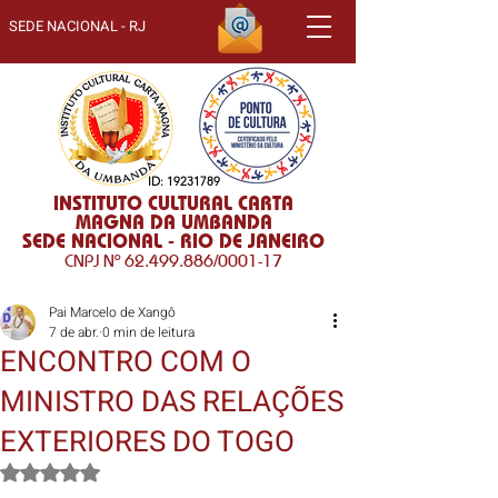
SEDE NACIONAL - RJ
ID:
19231789
INSTITUTO CULTURAL CARTA
MAGNA DA UMBANDA
SEDE NACIONAL - RIO DE JANEIRO
CNPJ Nº
62.499.886
/0001-17
Pai Marcelo de Xangô
7 de abr.
0 min de leitura
ENCONTRO COM O
MINISTRO DAS RELAÇÕES
EXTERIORES DO TOGO
Avaliado com NaN de 5 estrelas.