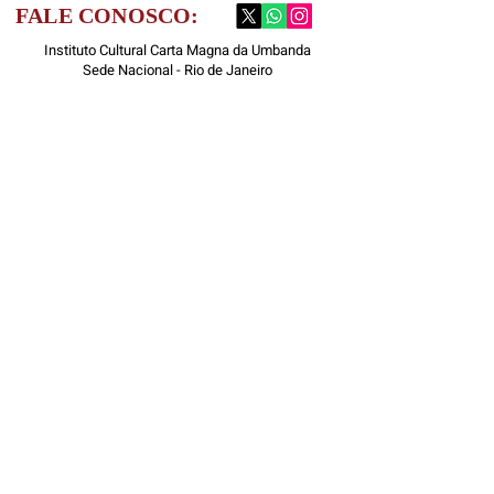
FALE CONOSCO:
Instituto Cultural Carta Magna da Umbanda
Sede Nacional - Rio de Janeiro
Av. Canal "A" Nº 1543 - Jardim da Paz - Praia de Mauá
- Magé/RJ
presidenciariodejaneiro@icmu.com.br
(21) 98479 4501
Nome
Sobrenome
Email