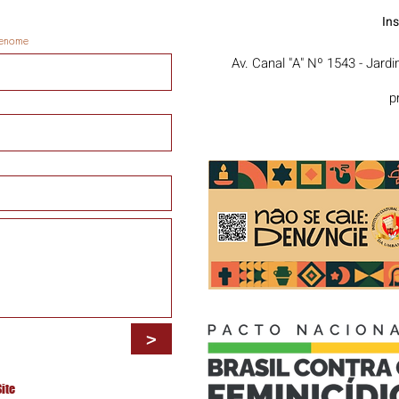
In
enome
Av. Canal "A" Nº 1543 - Jard
p
>
Site