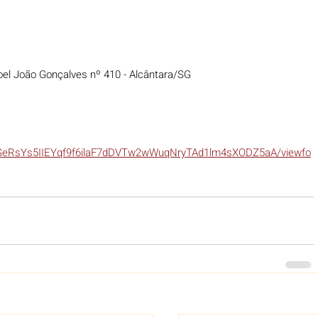
oel João Gonçalves nº 410 - Alcântara/SG
QLSeRsYs5IIEYqf9f6ilaF7dDVTw2wWuqNryTAd1lm4sXODZ5aA/viewfo