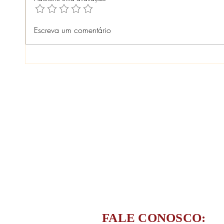
CONFERÊNCIA LIVRE ODS -
LANÇ
Escreva um comentário
SÃO GONÇALO - TERRITÓRIO
TURI
E SUSTENTABILIDADE
GUAN
FALE CONOSCO: