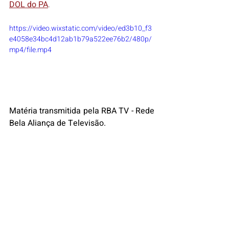
DOL do PA
.
https://video.wixstatic.com/video/ed3b10_f3
e4058e34bc4d12ab1b79a522ee76b2/480p/
mp4/file.mp4
Matéria transmitida pela RBA TV - Rede 
Bela Aliança de Televisão.