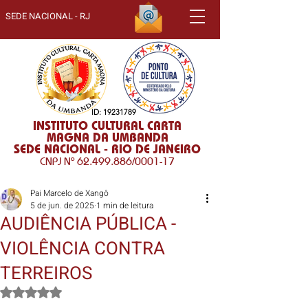
SEDE NACIONAL - RJ
ID:
19231789
INSTITUTO CULTURAL CARTA
MAGNA DA UMBANDA
SEDE NACIONAL - RIO DE JANEIRO
CNPJ Nº
62.499.886
/0001-17
Pai Marcelo de Xangô
5 de jun. de 2025
1 min de leitura
AUDIÊNCIA PÚBLICA -
VIOLÊNCIA CONTRA
TERREIROS
Avaliado com NaN de 5 estrelas.