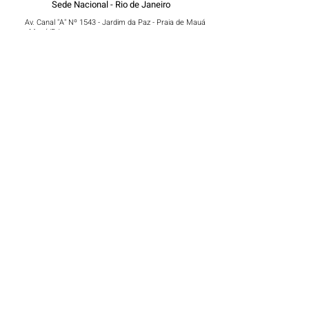
Sede Nacional - Rio de Janeiro
Av. Canal "A" Nº 1543 - Jardim da Paz - Praia de Mauá
- Magé/RJ
presidenciariodejaneiro@icmu.com.br
(21) 98479 4501
Nome
Sobrenome
Email
Código
Telefone