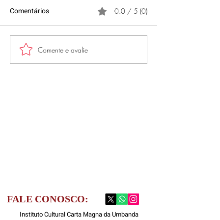
Comentários
0.0 / 5 (0)
HOMENAGEM A
Comente e avalie
LANÇAMENTO DO
PROJETO TURISMO NA
BAÍA DE GUANABARA -
SEBRAE
FALE CONOSCO:
Instituto Cultural Carta Magna da Umbanda