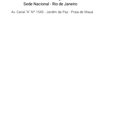
Sede Nacional - Rio de Janeiro
Av. Canal "A" Nº 1543 - Jardim da Paz - Praia de Mauá
- Magé/RJ
presidenciariodejaneiro@icmu.com.br
(21) 98479 4501
Nome
Sobrenome
Email