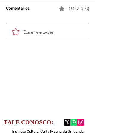
Comentários
0.0 / 5 (0)
HOMENAGEM A
Comente e avalie
LANÇAMENTO DO
PROJETO TURISMO NA
BAÍA DE GUANABARA -
SEBRAE
FALE CONOSCO:
Instituto Cultural Carta Magna da Umbanda