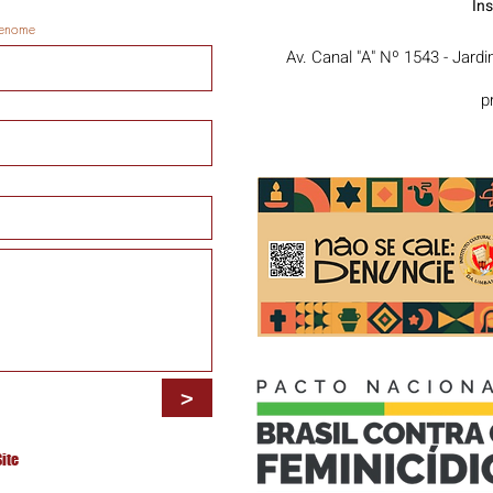
In
enome
Av. Canal "A" Nº 1543 - Jard
p
>
Site