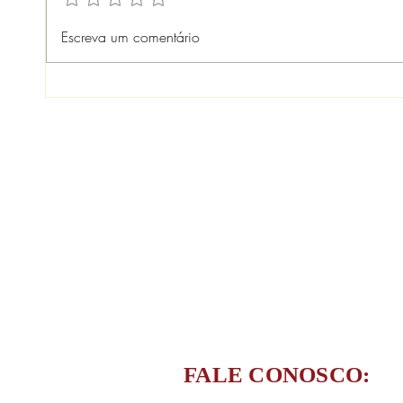
CONFERÊNCIA LIVRE ODS -
LANÇ
Escreva um comentário
SÃO GONÇALO - TERRITÓRIO
TURI
E SUSTENTABILIDADE
GUAN
FALE CONOSCO: