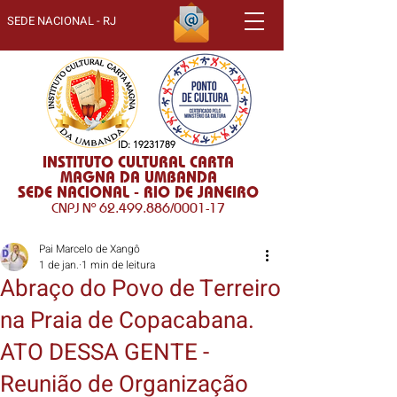
SEDE NACIONAL - RJ
ID:
19231789
INSTITUTO CULTURAL CARTA
MAGNA DA UMBANDA
SEDE NACIONAL - RIO DE JANEIRO
CNPJ Nº
62.499.886
/0001-17
Pai Marcelo de Xangô
1 de jan.
1 min de leitura
Abraço do Povo de Terreiro
na Praia de Copacabana.
ATO DESSA GENTE -
Reunião de Organização